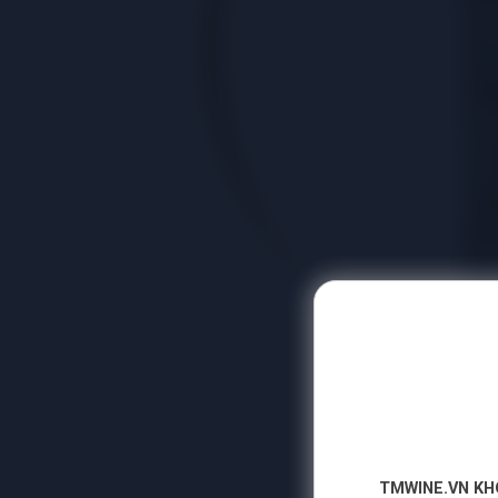
TMWINE.VN KH