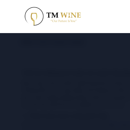
KIẾN THỨC RƯỢU VANG
Tiết lộ những bí mật về cách thưở
Rượu vang, một tác phẩm nghệ thuật tinh tế được ch
Thưởng thức rượu vang đúng cách không chỉ đem lạ
phá và tận hưởng những hương vị tinh tế. Trong bài
cách để nắm bắt tối đa trải nghiệm từ mỗi ly rượu.
1. Chọn loại rượu vang phù hợp
Khi bước vào thế giới của rượu vang, việc
chọn rượu