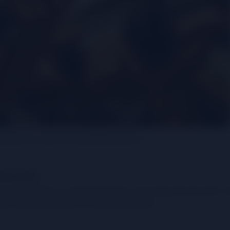
hù hợp với sở thích của mình để thưởng thức
úng cách
, bạn cần phải có cách thưởng thức rượu vang phù hợp nhất. 
ay nội dung dưới đây của TM Wine ngay nhé.