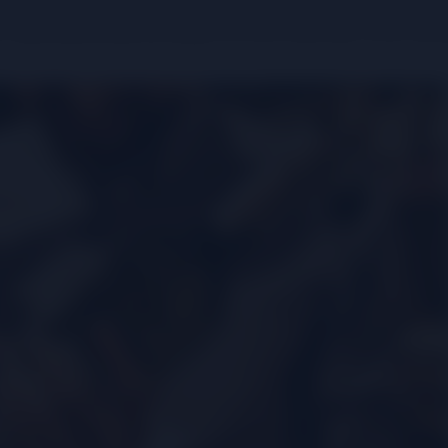
đỏ thường có hương vị đậm đà, cấu trúc mạnh mẽ và phù hợp với t
 vang trắng thường nhẹ nhàng, tươi mát và phù hợp với hải sản, 