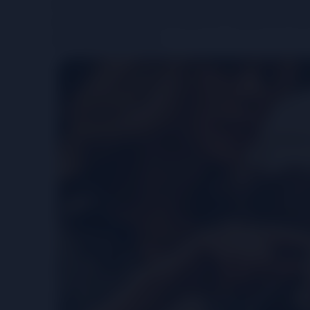
trắng là hai loại chính mà bạn có thể gặp. Rượu vang 
đỏ, phô mai và các món ăn đậm đà. Trong khi đó, rượu
cầm và các món ăn nhẹ.