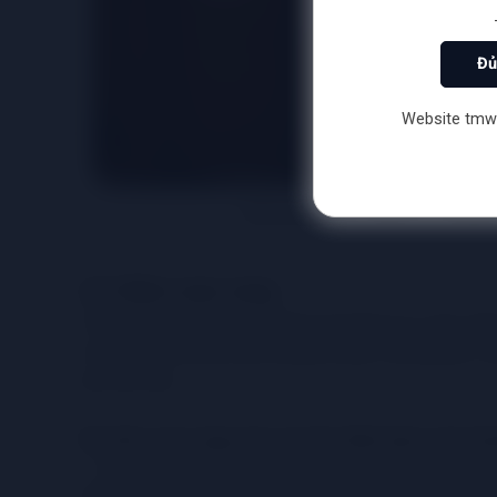
Đủ
Website tmwi
Mùi hương rượu vang luôn mang đến
2.3. Nếm rượu vang
Thưởng thức rượu vang không chỉ dừng lại ở việc uống
vòm miệng và khám phá những hương vị phong phú. Hãy
dai của rượu.
khi nếm rượu vang, bạn sẽ cảm nhận được các hươn
- Vị của vang: Những loại rượu vang sẽ đều chứa một 
để tạo ra vị chua này. Vị của rượu vang cũng sẽ thay đ