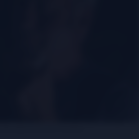
 cách sẽ giúp bạn cảm nhận rõ về vang hơn