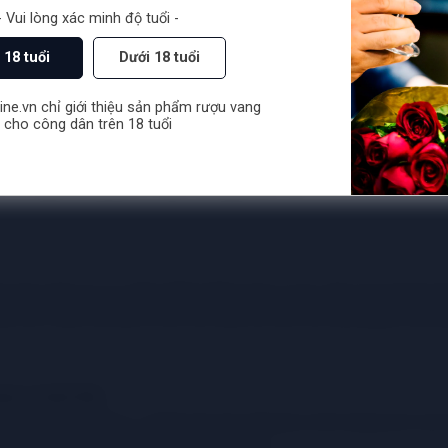
- Vui lòng xác minh độ tuổi -
 18 tuổi
Dưới 18 tuổi
ne.vn chỉ giới thiệu sản phẩm rượu vang
cho công dân trên 18 tuổi
 cho người thưởng thức nhiều cảm giác khác nhau
 một cách vội vã. Hãy nhấm nháp một ít rượu, để rượu lan tỏa t
 chú ý đến các yếu tố như độ chát, độ axit, độ cân bằng và độ 
g vị dưới đây:
vị chua đặc trưng, vì chính quả nho đã chưa một lượng axit vừa
ổi theo vùng khí hậu và giống nho được ủ.