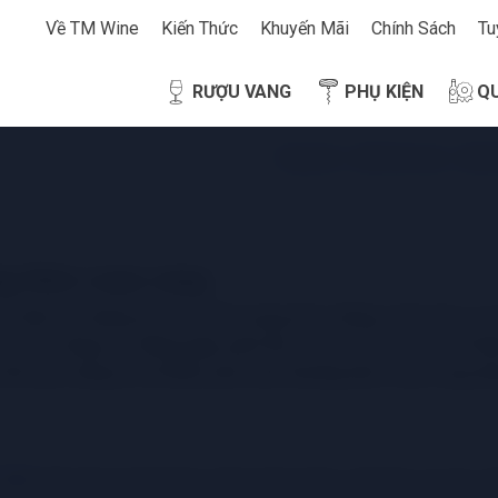
Về TM Wine
Kiến Thức
Khuyến Mãi
Chính Sách
Tu
RƯỢU VANG
PHỤ KIỆN
Q
trang chủ
»
kiến thức rượu
»
kiến
ng thức rượu vang
ế biến từ những trái nho chín mọng trên những vườn nho xa x
i cho chúng ta những giây phút thú vị mà còn là cách để k
 viết này, chúng ta sẽ khám phá cách thưởng thức rượu vang đ
 van
g phù hợp là một bước quan trọng. Rượu vang đỏ và rượu v