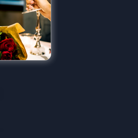
rên
dẻo
 đủ