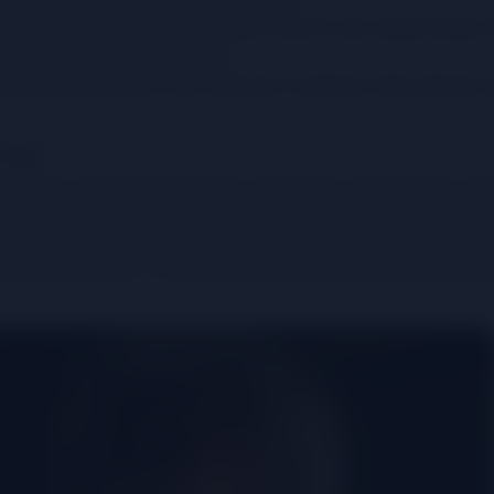
 vang, bạn sẽ cảm nhận được hương vị này khi rượu vang đi khắp 
 để miêu tả cấu trúc của vang.
 họng khi thưởng thức rượu vang, hậu vị thường có thời gian kéo 
vang
thăng hoa. Cảm nhận những cảm xúc mà rượu vang mang lại, nh
y rượu vang đều có câu chuyện riêng của nó, hãy tận hưởng và k
c rượu vang, bạn cũng đã xem xét được loại rượu vang mình đ
ân bạn hay không? Từ đó, bạn sẽ tìm được loại rượu vang phù 