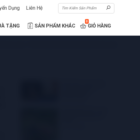
yển Dụng
Liên Hệ
0
UÀ TẶNG
SẢN PHẨM KHÁC
GIỎ HÀNG
 thức rượu vang
»
tiết lộ những bí mật về cách thưởng thức rượu vang
Kiến thức rượu vang:
ôi.
Loại rượu nào ít
đường nhất?
hám
28
07-2023
úng
Những kiến thức rượu
vang bạn không nên
bỏ lỡ!
27
07-2023
ang