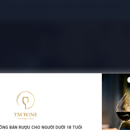
này sẽ có các mùi gỗ sòi, mùi vabi, mùi da thuộc, mùi thuốc lá…
 gỗ suốt thời gian dài.
ÔNG BÁN RƯỢU CHO NGƯỜI DƯỚI 18 TUỔI