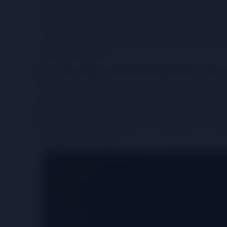
- Texture: bạn có thể hiểu đây chính là cấu trúc của
miệng. Và cụm từ “tròn vị” là một cụm từ được sử dụng
- Hậu vị: đây chính là cảm giác còn sót lại trong vòm
trong khoảng 10 giây.
2.4. Cảm nhận sau khi thưởng thức rượu 
Sau khi thưởng thức, hãy để cảm nhận về rượu vang 
kỷ niệm và cảm giác tinh tế của từng hương vị. Mỗi l
phá. Cũng từ quá trình cảm nhận sau khi thưởng thứ
thưởng thức có vị như thế nào? Có phù hợp với cá nh
với bản thân mình nhất.