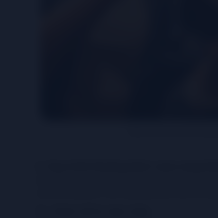
Hãy lựa chọn loại rượu vang p
2. Quy trình thưởng thức rượu vang đ
Để có thể cảm nhận được hết hương vị của rượu vang
sao để thưởng thức rượu vang đúng cách, hãy xem ng
2.1. Quan sát ly rượu vang