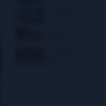
hịt
gia
Gợi ý vang ngon dành
cho người ăn kiêng
12
07-2023
Tìm hiểu tất tần tật về
kiến thức căn bản của
rượu vang
29
07-2023
Rượu vang và phô mai
- Cách kết hợp giữa
những hương vị đặc
trưng
04
08-2023