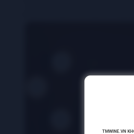
- Mùi hương cấp độ III: mùi hương của vang ở cấp độ 
chúng được hình thành khi rượu vang được ủ trong thùng
TMWINE.VN KH